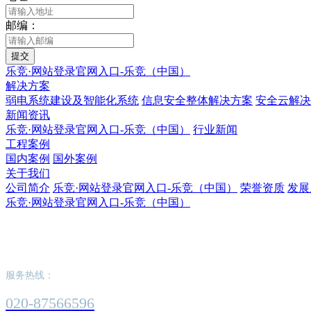
邮编：
提交
乐竞·网站登录官网入口-乐竞（中国）
解决方案
弱电系统建设及智能化系统
信息安全整体解决方案
安全云解决
新闻资讯
乐竞·网站登录官网入口-乐竞（中国）
行业新闻
工程案例
国内案例
国外案例
关于我们
公司简介
乐竞·网站登录官网入口-乐竞（中国）
荣誉资质
发展
乐竞·网站登录官网入口-乐竞（中国）
乐竞·网站登录官网入口-乐竞（中国）
服务热线：
020-87566596