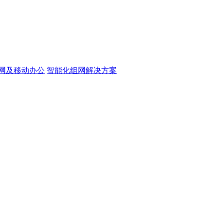
网及移动办公
智能化组网解决方案