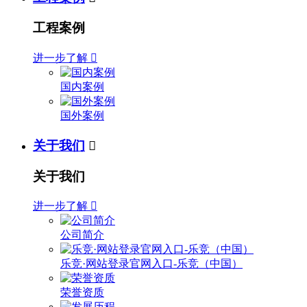
工程案例
进一步了解

国内案例
国外案例
关于我们

关于我们
进一步了解

公司简介
乐竞·网站登录官网入口-乐竞（中国）
荣誉资质