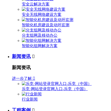
安全云解决方案
安全无线网络建设方案
智能化机房建设及动环监测
分支组网及移动办公
智能化组网解决方案
新闻资讯

新闻资讯
进一步了解

乐竞·网站登录官网入口-乐竞（中国）
行业新闻
工程案例
