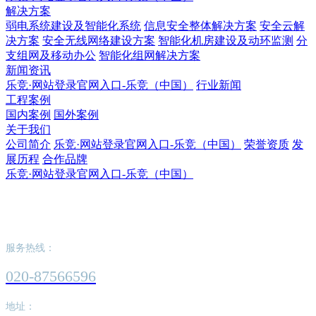
解决方案
弱电系统建设及智能化系统
信息安全整体解决方案
安全云解
决方案
安全无线网络建设方案
智能化机房建设及动环监测
分
支组网及移动办公
智能化组网解决方案
新闻资讯
乐竞·网站登录官网入口-乐竞（中国）
行业新闻
工程案例
国内案例
国外案例
关于我们
公司简介
乐竞·网站登录官网入口-乐竞（中国）
荣誉资质
发
展历程
合作品牌
乐竞·网站登录官网入口-乐竞（中国）
乐竞·网站登录官网入口-乐竞（中国）
服务热线：
020-87566596
地址：