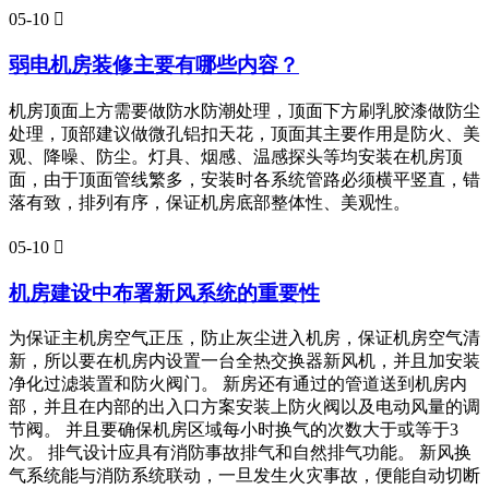
05-10

弱电机房装修主要有哪些内容？
机房顶面上方需要做防水防潮处理，顶面下方刷乳胶漆做防尘
处理，顶部建议做微孔铝扣天花，顶面其主要作用是防火、美
观、降噪、防尘。灯具、烟感、温感探头等均安装在机房顶
面，由于顶面管线繁多，安装时各系统管路必须横平竖直，错
落有致，排列有序，保证机房底部整体性、美观性。
05-10

机房建设中布署新风系统的重要性
为保证主机房空气正压，防止灰尘进入机房，保证机房空气清
新，所以要在机房内设置一台全热交换器新风机，并且加安装
净化过滤装置和防火阀门。 新房还有通过的管道送到机房内
部，并且在内部的出入口方案安装上防火阀以及电动风量的调
节阀。 并且要确保机房区域每小时换气的次数大于或等于3
次。 排气设计应具有消防事故排气和自然排气功能。 新风换
气系统能与消防系统联动，一旦发生火灾事故，便能自动切断