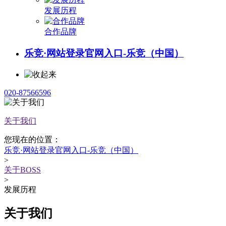
发展历程
合作品牌
乐竞·网站登录官网入口-乐竞（中国）
020-87566596
关于我们
您现在的位置：
乐竞·网站登录官网入口-乐竞（中国）
>
关于BOSS
>
发展历程
关于我们