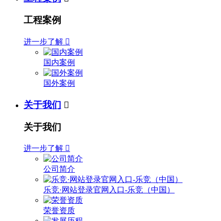
工程案例
进一步了解

国内案例
国外案例
关于我们

关于我们
进一步了解

公司简介
乐竞·网站登录官网入口-乐竞（中国）
荣誉资质