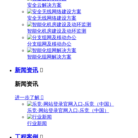
安全云解决方案
安全无线网络建设方案
智能化机房建设及动环监测
分支组网及移动办公
智能化组网解决方案
新闻资讯

新闻资讯
进一步了解

乐竞·网站登录官网入口-乐竞（中国）
行业新闻
工程案例
