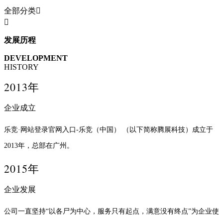
全部分类


发展历程
DEVELOPMENT
HISTORY
2013年
企业成立
乐竞·网站登录官网入口-乐竞（中国） （以下简称腾展科技）成立于
2013年，总部在广州。
2015年
企业发展
公司一直坚持“以各尸为中心，服务只有起点，满意没有终点”为企业使