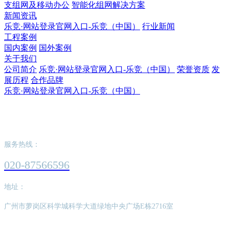
支组网及移动办公
智能化组网解决方案
新闻资讯
乐竞·网站登录官网入口-乐竞（中国）
行业新闻
工程案例
国内案例
国外案例
关于我们
公司简介
乐竞·网站登录官网入口-乐竞（中国）
荣誉资质
发
展历程
合作品牌
乐竞·网站登录官网入口-乐竞（中国）
乐竞·网站登录官网入口-乐竞（中国）
服务热线：
020-87566596
地址：
广州市萝岗区科学城科学大道绿地中央广场E栋2716室
版权所有：乐竞·网站登录官网入口-乐竞（中国）
SEO标